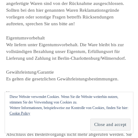
angefertigte Waren sind von der Rücknahme ausgeschlossen.
Sollten bei den hier genannten Waren Reklamationsgründe
vorliegen oder sonstige Fragen betreffs Rücksendungen
auftreten, sprechen Sie uns bitte an!
Eigentumsvorbehalt
Wir liefern unter Eigentumsvorbehalt. Die Ware bleibt bis zur
vollständigen Bezahlung unser Eigentum, Erfüllungsort für
Lieferung und Zahlung ist Berlin-Charlottenburg/Wilmersdorf.
Gewährleistung/Garantie
Es gelten die gesetzlichen Gewährleistungsbestimmungen.
Umsatzsteuer
Diese Website verwendet Cookies. Wenn Sie die Website weiterhin nutzen,
Sämtliche Preisangaben enthalten die jeweils gesetzliche
stimmen Sie der Verwendung von Cookies zu.
Umsatzsteuer.
Weitere Informationen, beispielsweise zur Kontrolle von Cookies, finden Sie hier:
Cookie Policy
Speicherung des Vertragstextes
Der Vertragstext wird bei uns nicht gespeichert und kann nach
Abschluss des Bestellvorgangs nicht mehr abgerufen werden. Sie