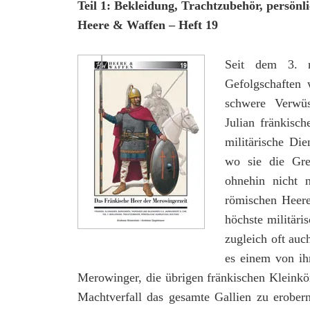
Teil 1: Bekleidung, Trachtzubehör, persön
Heere & Waffen – Heft 19
Seit dem 3. na
Gefolgschaften 
schwere Verwüs
Julian fränkisc
militärische Di
wo sie die Gre
ohnehin nicht n
römischen Heere
höchste militäri
zugleich oft auc
es einem von ih
Merowinger, die übrigen fränkischen Kleink
Machtverfall das gesamte Gallien zu erober