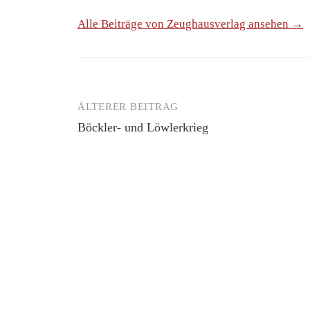
Alle Beiträge von Zeughausverlag ansehen →
ÄLTERER BEITRAG
Beitrags-
Böckler- und Löwlerkrieg
Navigation