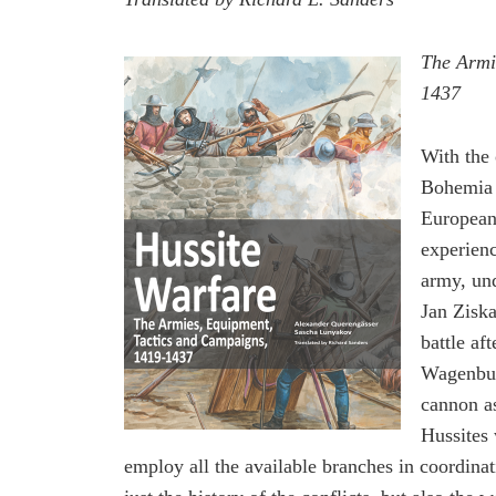
The Armi
1437
With the 
Bohemia f
European
experienc
army, und
Jan Zisk
battle af
Wagenburg
cannon as
Hussites 
employ all the available branches in coordinat