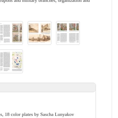
 weapons and military branches, organization and
ps, 18 color plates by Sascha Lunyakov