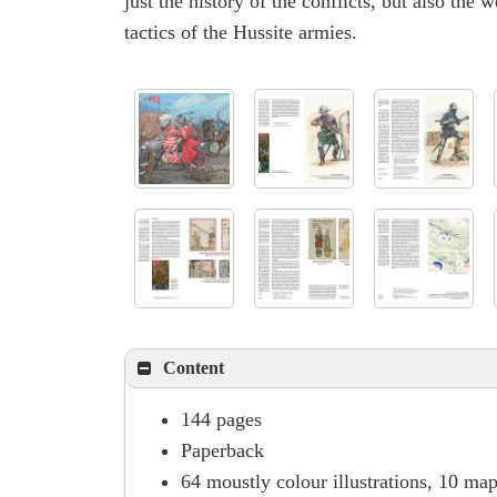
just the history of the conflicts, but also the
tactics of the Hussite armies.
Content
144 pages
Paperback
64 moustly colour illustrations, 10 ma